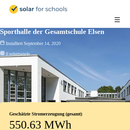
Solar for Schools Deutschland
Sporthalle der Gesamtschule Elsen
Installiert
September 14, 2020
0
solarpanele
0
kWp
Geschätzte Stromerzeugung (gesamt)
550.63 MWh