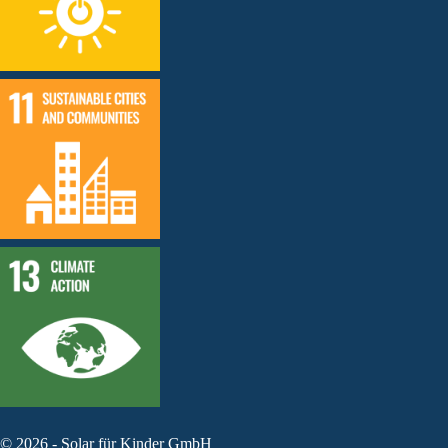
©
2026
-
Solar für Kinder GmbH