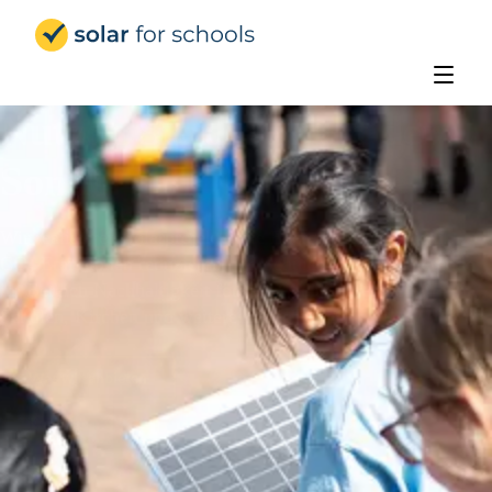
Solar for Schools Deutschland
Nutzen Sie die Kraft der 
Sonne!
Wir realisieren Solarprojekte, die Energiekosten senken,
CO₂-Emissionen reduzieren und Schüler sowie Studierende
im Bereich Nachhaltigkeit fördern – für Gemeinden,
Schulen, Kirchen und weitere Einrichtungen.
Was wir anbieten
Kontakt