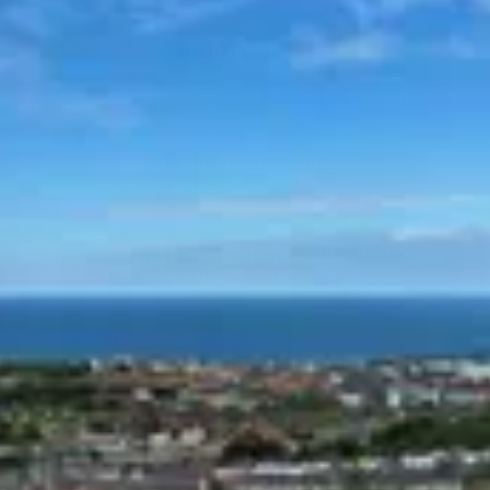
Potenzialanalyse
(Kostenlos)
Entdecken Sie Ihr Solarpotenzial
Machbarkeitsstudie
Ist Ihr Projekt umsetzbar? Jetzt prüfen!
Standortinspektionen und Überwachung
Sichere und effiziente Anlagen – Jetzt informieren!
PPA- und EPC-Modelle
Flexible Finanzierungsmodelle entdecken
Klimabildung für lokale Schulen (über die
Kommune)