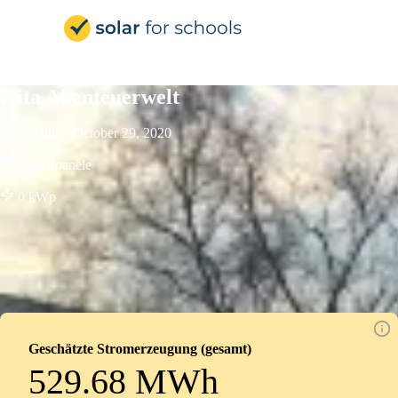
Solar for Schools Deutsc
Kita Abenteuerwelt
Installiert
October 29, 2020
0
solarpanele
0
kWp
Geschätzte Stromerzeugung (gesamt)
529.68 MWh