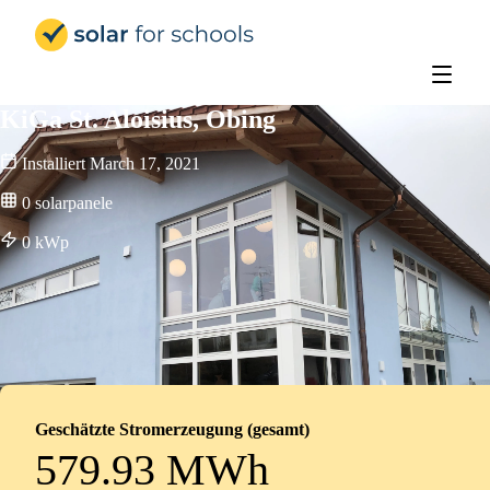
Solar for Schools Deutschland
KiGa St. Aloisius, Obing
Installiert
March 17, 2021
0
solarpanele
0
kWp
Geschätzte Stromerzeugung (gesamt)
579.93 MWh