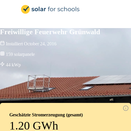
Solar for Schools Deutsc
Freiwillige Feuerwehr Grünwald
Installiert
October 24, 2016
159
solarpanele
44
kWp
Geschätzte Stromerzeugung (gesamt)
1.20 GWh