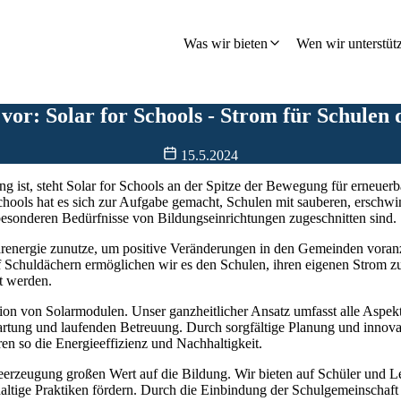
hland
Was wir bieten
Wen wir unterstüt
 vor: Solar for Schools - Strom für Schulen
15.5.2024
ung ist, steht Solar for Schools an der Spitze der Bewegung für erneuer
chools hat es sich zur Aufgabe gemacht, Schulen mit sauberen, erschwi
 besonderen Bedürfnisse von Bildungseinrichtungen zugeschnitten sind.
larenergie zunutze, um positive Veränderungen in den Gemeinden vora
uf Schuldächern ermöglichen wir es den Schulen, ihren eigenen Strom 
t werden.
lation von Solarmodulen. Unser ganzheitlicher Ansatz umfasst alle Aspe
Wartung und laufenden Betreuung. Durch sorgfältige Planung und innova
ren so die Energieeffizienz und Nachhaltigkeit.
ieerzeugung großen Wert auf die Bildung. Wir bieten auf Schüler und L
altige Praktiken fördern. Durch die Einbindung der Schulgemeinschaft f