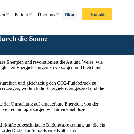
Blog
Kontakt
zen
Partner
Über uns
 durch die Sonne
bare Energien und revolutioniert die Art und Weise, wie
nglichen Energielösungen zu versorgen und bietet eine
nzutreiben und gleichzeitig den CO2-Fußabdruck zu
zu erzeugen, wodurch die Energiekosten gesenkt und die
kte der Umstellung auf erneuerbare Energien, von der
tive Technologie sorgen wir für eine nahtlose
ehrkräfte zugeschnittene Bildungsprogramme an, die ein
ördert Solar for Schools eine Kultur der